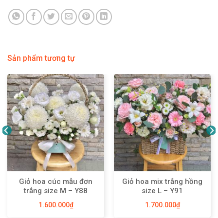
Sản phẩm tương tự
Giỏ hoa cúc mẫu đơn
Giỏ hoa mix trắng hồng
trắng size M – Y88
size L – Y91
1.600.000
₫
1.700.000
₫