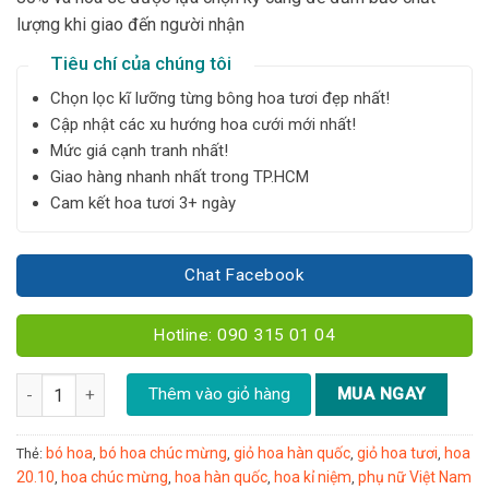
lượng khi giao đến người nhận
Tiêu chí của chúng tôi
Chọn lọc kĩ lưỡng từng bông hoa tươi đẹp nhất!
Cập nhật các xu hướng hoa cưới mới nhất!
Mức giá cạnh tranh nhất!
Giao hàng nhanh nhất trong TP.HCM
Cam kết hoa tươi 3+ ngày
Chat Facebook
Hotline: 090 315 01 04
Bó cẩm tú cầu mix – B80 số lượng
Thêm vào giỏ hàng
MUA NGAY
bó hoa
bó hoa chúc mừng
giỏ hoa hàn quốc
giỏ hoa tươi
hoa
Thẻ:
,
,
,
,
20.10
hoa chúc mừng
hoa hàn quốc
hoa kỉ niệm
phụ nữ Việt Nam
,
,
,
,