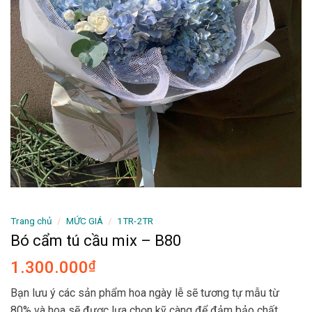
Trang chủ
/
MỨC GIÁ
/
1TR-2TR
Bó cẩm tú cầu mix – B80
1.300.000
₫
Bạn lưu ý các sản phẩm hoa ngày lễ sẽ tương tự mẫu từ
80% và hoa sẽ được lựa chọn kỹ càng để đảm bảo chất