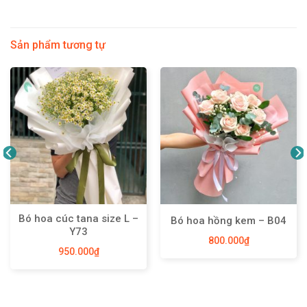
Sản phẩm tương tự
Bó hoa cúc tana size L –
Bó hoa hồng kem – B04
Y73
800.000
₫
950.000
₫