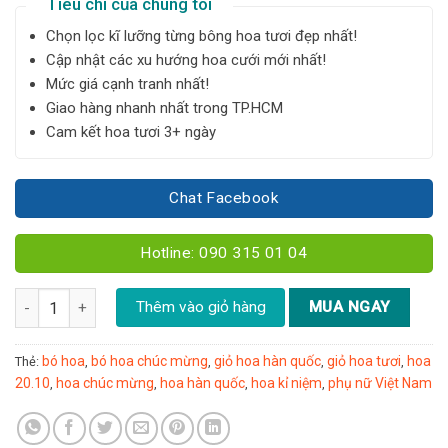
Tiêu chí của chúng tôi
Chọn lọc kĩ lưỡng từng bông hoa tươi đẹp nhất!
Cập nhật các xu hướng hoa cưới mới nhất!
Mức giá cạnh tranh nhất!
Giao hàng nhanh nhất trong TP.HCM
Cam kết hoa tươi 3+ ngày
Chat Facebook
Hotline: 090 315 01 04
Bó hoa Baby - B30 số lượng
Thêm vào giỏ hàng
MUA NGAY
bó hoa
bó hoa chúc mừng
giỏ hoa hàn quốc
giỏ hoa tươi
hoa
Thẻ:
,
,
,
,
20.10
hoa chúc mừng
hoa hàn quốc
hoa kỉ niệm
phụ nữ Việt Nam
,
,
,
,