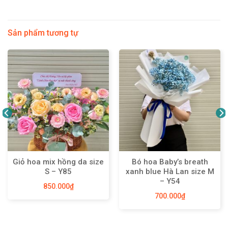
Sản phẩm tương tự
Giỏ hoa mix hồng da size
Bó hoa Baby’s breath
S – Y85
xanh blue Hà Lan size M
– Y54
850.000
₫
700.000
₫