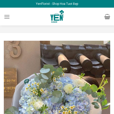
Skip
YenFlorist - Shop Hoa Tươi Đẹp
to
content