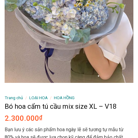
Trang chủ
/
LOẠI HOA
/
HOA HỒNG
Bó hoa cẩm tú cầu mix size XL – V18
2.300.000
₫
Bạn lưu ý các sản phẩm hoa ngày lễ sẽ tương tự mẫu từ
80% và hoa sẽ được lựa chọn kỹ càng để đảm bảo chất