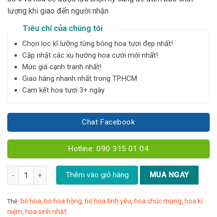
lượng khi giao đến người nhận
Tiêu chí của chúng tôi
Chọn lọc kĩ lưỡng từng bông hoa tươi đẹp nhất!
Cập nhật các xu hướng hoa cưới mới nhất!
Mức giá cạnh tranh nhất!
Giao hàng nhanh nhất trong TP.HCM
Cam kết hoa tươi 3+ ngày
Chat Facebook
Hotline: 090 315 01 04
Bó hoa hồng Capuchino size XL - Y026 số lượng
Thêm vào giỏ hàng
MUA NGAY
bó hoa
bó hoa hồng
bó hoa tình yêu
hoa chúc mừng
hoa kỉ
Thẻ:
,
,
,
,
niệm
hoa sinh nhật
,