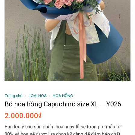
Trang chủ
/
LOẠI HOA
/
HOA HỒNG
Bó hoa hồng Capuchino size XL – Y026
2.000.000
₫
Bạn lưu ý các sản phẩm hoa ngày lễ sẽ tương tự mẫu từ
80% và hoa sẽ được lựa chọn kỹ càng để đảm bảo chất