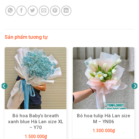
Sản phẩm tương tự
Bó hoa Baby’s breath
Bó hoa tulip Hà Lan size
xanh blue Hà Lan size XL
M – YN06
– Y70
1.300.000
₫
1.500.000
₫