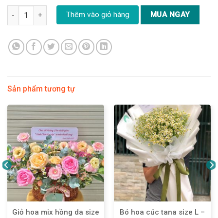
Bó hoa hồng đỏ size M - YN210 số lượng
Thêm vào giỏ hàng
MUA NGAY
Sản phẩm tương tự
Giỏ hoa mix hồng da size
Bó hoa cúc tana size L –