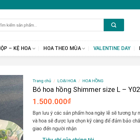
m
ếm:
HỘP – KỆ HOA
HOA THEO MÙA
VALENTINE DAY
Trang chủ
/
LOẠI HOA
/
HOA HỒNG
Bó hoa hồng Shimmer size L – Y0
1.500.000
₫
Bạn lưu ý các sản phẩm hoa ngày lễ sẽ tương tự
và hoa sẽ được lựa chọn kỹ càng để đảm bảo chấ
giao đến người nhận
Tiêu chí của chúng tôi