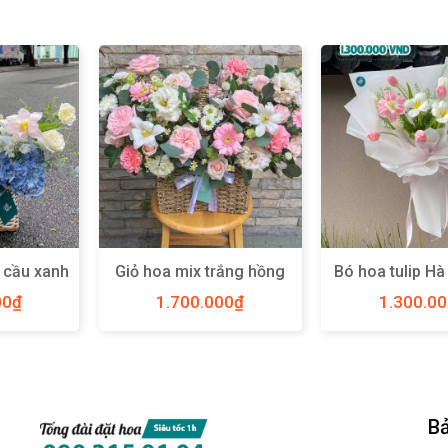
 cầu xanh
Giỏ hoa mix trắng hồng
Bó hoa tulip Hà
YN31
size L – Y91
L – YN0
00
₫
1.700.000
₫
1.300.0
Bả