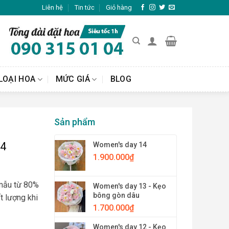
Liên hệ
Tin tức
Giỏ hàng
LOẠI HOA
MỨC GIÁ
BLOG
Sản phẩm
24
Women's day 14
1.900.000
₫
 mẫu từ 80%
Women's day 13 - Kẹo
bông gòn dâu
t lượng khi
1.700.000
₫
Women's day 12 - Kẹo