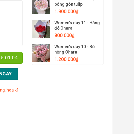
bông gòn tulip
1.900.000
₫
Women's day 11 - Hồng
đỏ Ohara
800.000
₫
Women's day 10 - Bó
hồng Ohara
15 01 04
1.200.000
₫
NGAY
ừng
hoa kỉ
,