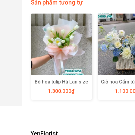
Sản phẩm tương tự
s breath
Bó hoa tulip Hà Lan size
Giỏ hoa Cẩm tú
Lan size
M – YN06
size L – 
00
₫
1.300.000
₫
1.100.0
70
YenFlorist