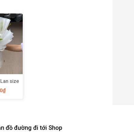
 Lan size
7
00
₫
n đồ đường đi tới Shop