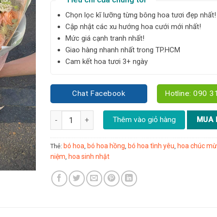
Chọn lọc kĩ lưỡng từng bông hoa tươi đẹp nhất!
Cập nhật các xu hướng hoa cưới mới nhất!
Mức giá cạnh tranh nhất!
Giao hàng nhanh nhất trong TP.HCM
Cam kết hoa tươi 3+ ngày
Chat Facebook
Hotline: 090 3
Bó hoa hồng Shimmer size L - Y024 số lượng
Thêm vào giỏ hàng
MUA 
bó hoa
bó hoa hồng
bó hoa tình yêu
hoa chúc m
Thẻ:
,
,
,
niệm
hoa sinh nhật
,