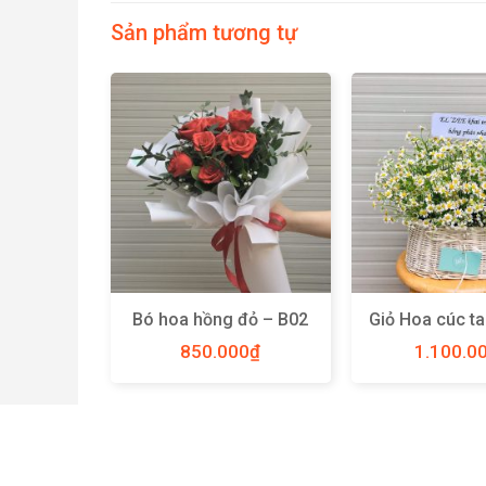
Sản phẩm tương tự
s breath
Bó hoa hồng đỏ – B02
Giỏ Hoa cúc t
size L –
0
₫
850.000
₫
1.100.0