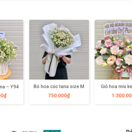
Bó hoa cúc tana size M
Giỏ hoa mix k
ana – Y94
– Y74
size M – 
00
₫
750.000
₫
1.300.0