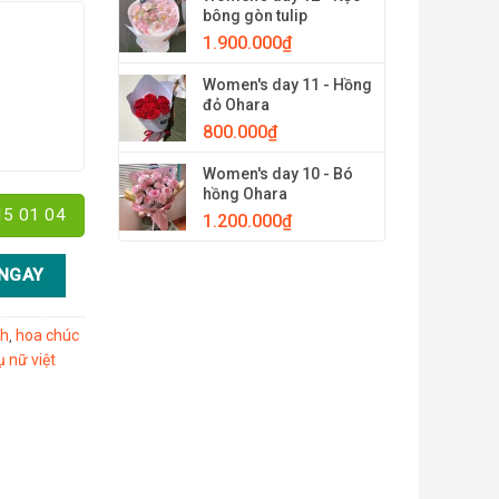
bông gòn tulip
1.900.000
₫
Women's day 11 - Hồng
đỏ Ohara
800.000
₫
Women's day 10 - Bó
hồng Ohara
15 01 04
1.200.000
₫
NGAY
nh
hoa chúc
,
 nữ việt