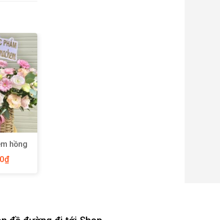
em hồng
Y93
00
₫