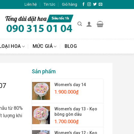
Liên hệ
Tin tức
Giỏ hàng
LOẠI HOA
MỨC GIÁ
BLOG
Sản phẩm
07
Women's day 14
1.900.000
₫
 mẫu từ 80%
Women's day 13 - Kẹo
bông gòn dâu
t lượng khi
1.700.000
₫
Women's day 12 - Kẹo