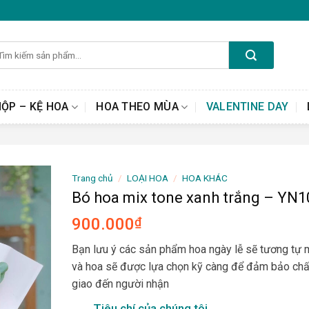
m
ếm:
HỘP – KỆ HOA
HOA THEO MÙA
VALENTINE DAY
Trang chủ
/
LOẠI HOA
/
HOA KHÁC
Bó hoa mix tone xanh trắng – YN1
900.000
₫
Bạn lưu ý các sản phẩm hoa ngày lễ sẽ tương tự
và hoa sẽ được lựa chọn kỹ càng để đảm bảo chấ
giao đến người nhận
Tiêu chí của chúng tôi