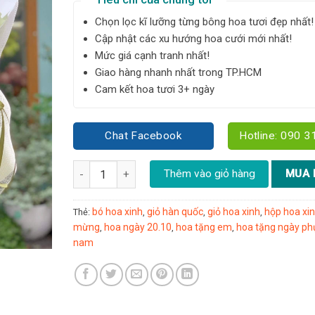
Chọn lọc kĩ lưỡng từng bông hoa tươi đẹp nhất!
Cập nhật các xu hướng hoa cưới mới nhất!
Mức giá cạnh tranh nhất!
Giao hàng nhanh nhất trong TP.HCM
Cam kết hoa tươi 3+ ngày
Chat Facebook
Hotline: 090 3
Bó hoa mix tone xanh trắng - YN107 số lượng
Thêm vào giỏ hàng
MUA 
bó hoa xinh
giỏ hàn quốc
giỏ hoa xinh
hộp hoa xi
Thẻ:
,
,
,
mừng
hoa ngày 20.10
hoa tặng em
hoa tặng ngày phụ
,
,
,
nam