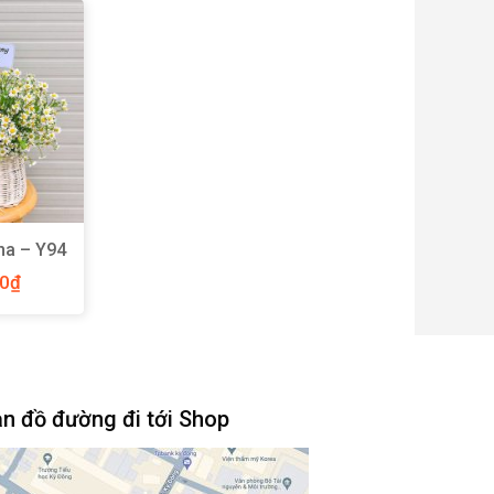
na – Y94
00
₫
n đồ đường đi tới Shop