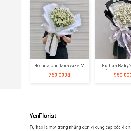
a size L –
Bó hoa cúc tana size M
Bó hoa Baby’
– Y74
trắng Hà Lan 
0
₫
750.000
₫
950.00
Y48
YenFlorist
Tự hào là một trong những đơn vị cung cấp các dịch