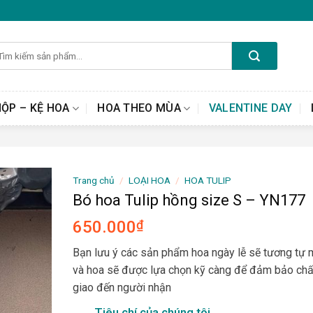
m
ếm:
HỘP – KỆ HOA
HOA THEO MÙA
VALENTINE DAY
Trang chủ
/
LOẠI HOA
/
HOA TULIP
Bó hoa Tulip hồng size S – YN177
650.000
₫
Bạn lưu ý các sản phẩm hoa ngày lễ sẽ tương tự
và hoa sẽ được lựa chọn kỹ càng để đảm bảo chấ
giao đến người nhận
Tiêu chí của chúng tôi