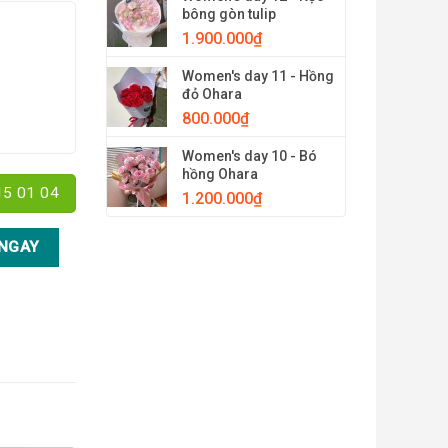
bông gòn tulip
1.900.000
₫
Women's day 11 - Hồng
đỏ Ohara
800.000
₫
Women's day 10 - Bó
hồng Ohara
15 01 04
1.200.000
₫
NGAY