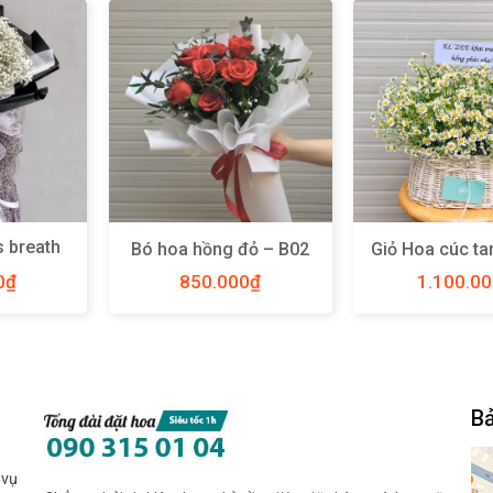
s breath
Bó hoa hồng đỏ – B02
Giỏ Hoa cúc ta
size L –
0
₫
850.000
₫
1.100.0
Bả
 vụ