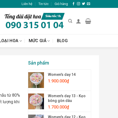
Liên hệ
Tin tức
Giỏ hàng
LOẠI HOA
MỨC GIÁ
BLOG
Sản phẩm
Women's day 14
1.900.000
₫
 mẫu từ 80%
Women's day 13 - Kẹo
bông gòn dâu
t lượng khi
1.700.000
₫
Women's day 12 - Kẹo