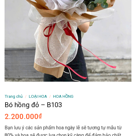
Trang chủ
/
LOẠI HOA
/
HOA HỒNG
Bó hồng đỏ – B103
2.200.000
₫
Bạn lưu ý các sản phẩm hoa ngày lễ sẽ tương tự mẫu từ
80% và hoa sẽ được lựa chọn kỹ càng để đảm bảo chất