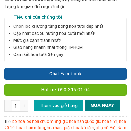
lượng khi giao đến người nhận
Tiêu chí của chúng tôi
Chọn lọc kĩ lưỡng từng bông hoa tươi đẹp nhất!
Cập nhật các xu hướng hoa cưới mới nhất!
Mức giá cạnh tranh nhất!
Giao hàng nhanh nhất trong TP.HCM
Cam kết hoa tươi 3+ ngày
Chat Facebook
Hotline: 090 315 01 04
Bó hồng đỏ - B103 số lượng
Thêm vào giỏ hàng
MUA NGAY
bó hoa
bó hoa chúc mừng
giỏ hoa hàn quốc
giỏ hoa tươi
hoa
Thẻ:
,
,
,
,
20.10
hoa chúc mừng
hoa hàn quốc
hoa kỉ niệm
phụ nữ Việt Nam
,
,
,
,