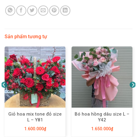
Sản phẩm tương tự
Giỏ hoa mix tone đỏ size
Bó hoa hồng dâu size L –
L – Y81
Y42
1.600.000
₫
1.650.000
₫