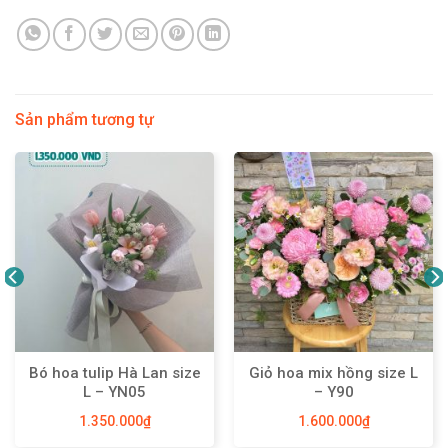
Sản phẩm tương tự
Bó hoa tulip Hà Lan size
Giỏ hoa mix hồng size L
L – YN05
– Y90
1.350.000
₫
1.600.000
₫