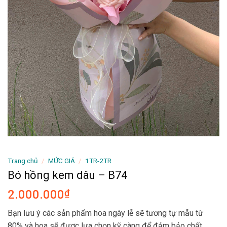
Trang chủ
/
MỨC GIÁ
/
1TR-2TR
Bó hồng kem dâu – B74
2.000.000
₫
Bạn lưu ý các sản phẩm hoa ngày lễ sẽ tương tự mẫu từ
80% và hoa sẽ được lựa chọn kỹ càng để đảm bảo chất