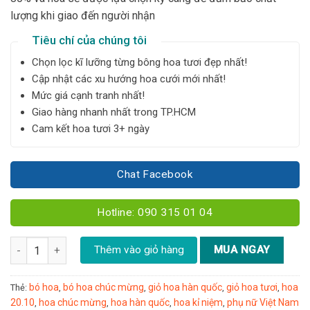
lượng khi giao đến người nhận
Tiêu chí của chúng tôi
Chọn lọc kĩ lưỡng từng bông hoa tươi đẹp nhất!
Cập nhật các xu hướng hoa cưới mới nhất!
Mức giá cạnh tranh nhất!
Giao hàng nhanh nhất trong TP.HCM
Cam kết hoa tươi 3+ ngày
Chat Facebook
Hotline: 090 315 01 04
Bó hồng kem dâu - B74 số lượng
Thêm vào giỏ hàng
MUA NGAY
bó hoa
bó hoa chúc mừng
giỏ hoa hàn quốc
giỏ hoa tươi
hoa
Thẻ:
,
,
,
,
20.10
hoa chúc mừng
hoa hàn quốc
hoa kỉ niệm
phụ nữ Việt Nam
,
,
,
,