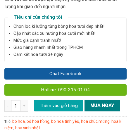
lượng khi giao đến người nhận
Tiêu chí của chúng tôi
Chọn lọc kĩ lưỡng từng bông hoa tươi đẹp nhất!
Cập nhật các xu hướng hoa cưới mới nhất!
Mức giá cạnh tranh nhất!
Giao hàng nhanh nhất trong TP.HCM
Cam kết hoa tươi 3+ ngày
Chat Facebook
Hotline: 090 315 01 04
Bó hồng lạc thần size L - Y108 số lượng
Thêm vào giỏ hàng
MUA NGAY
bó hoa
bó hoa hồng
bó hoa tình yêu
hoa chúc mừng
hoa kỉ
Thẻ:
,
,
,
,
niệm
hoa sinh nhật
,