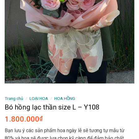
Trang chủ
/
LOẠI HOA
/
HOA HỒNG
Bó hồng lạc thần size L – Y108
1.800.000
₫
Bạn lưu ý các sản phẩm hoa ngày lễ sẽ tương tự mẫu từ
80% và hoa sẽ được lựa chọn kỹ càng để đảm bảo chất