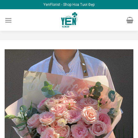
Skip
YenFlorist - Shop Hoa Tươi Đẹp
to
content