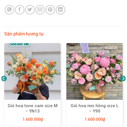
Sản phẩm tương tự
Giỏ hoa tone cam size M
Giỏ hoa mix hồng size L
– YN13
– Y90
1.600.000
₫
1.600.000
₫