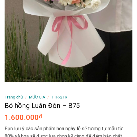
Trang chủ
/
MỨC GIÁ
/
1TR-2TR
Bó hồng Luân Đôn – B75
1.600.000
₫
Bạn lưu ý các sản phẩm hoa ngày lễ sẽ tương tự mẫu từ
80% và hoa sẽ được lựa chọn kỹ càng để đảm bảo chất