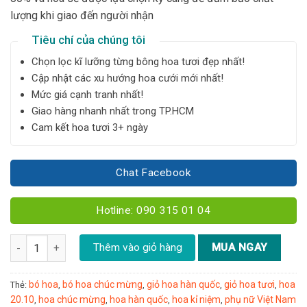
lượng khi giao đến người nhận
Tiêu chí của chúng tôi
Chọn lọc kĩ lưỡng từng bông hoa tươi đẹp nhất!
Cập nhật các xu hướng hoa cưới mới nhất!
Mức giá cạnh tranh nhất!
Giao hàng nhanh nhất trong TP.HCM
Cam kết hoa tươi 3+ ngày
Chat Facebook
Hotline: 090 315 01 04
Bó hồng Luân Đôn - B75 số lượng
Thêm vào giỏ hàng
MUA NGAY
bó hoa
bó hoa chúc mừng
giỏ hoa hàn quốc
giỏ hoa tươi
hoa
Thẻ:
,
,
,
,
20.10
hoa chúc mừng
hoa hàn quốc
hoa kỉ niệm
phụ nữ Việt Nam
,
,
,
,