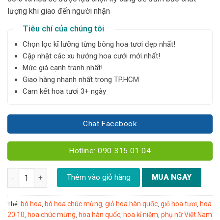
lượng khi giao đến người nhận
Tiêu chí của chúng tôi
Chọn lọc kĩ lưỡng từng bông hoa tươi đẹp nhất!
Cập nhật các xu hướng hoa cưới mới nhất!
Mức giá cạnh tranh nhất!
Giao hàng nhanh nhất trong TP.HCM
Cam kết hoa tươi 3+ ngày
Chat Facebook
Hotline: 090 315 01 04
Bó tulip Hà Lan mix - T03 số lượng
Thêm vào giỏ hàng
MUA NGAY
bó hoa
bó hoa chúc mừng
giỏ hoa hàn quốc
giỏ hoa tươi
hoa
Thẻ:
,
,
,
,
20.10
hoa chúc mừng
hoa hàn quốc
hoa kỉ niệm
phụ nữ Việt Nam
,
,
,
,