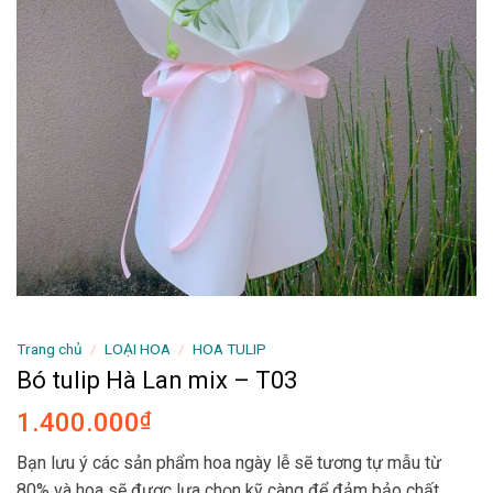
Trang chủ
/
LOẠI HOA
/
HOA TULIP
Bó tulip Hà Lan mix – T03
1.400.000
₫
Bạn lưu ý các sản phẩm hoa ngày lễ sẽ tương tự mẫu từ
80% và hoa sẽ được lựa chọn kỹ càng để đảm bảo chất