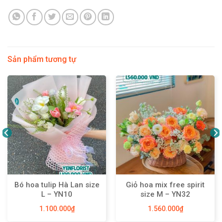
Sản phẩm tương tự
Bó hoa tulip Hà Lan size
Giỏ hoa mix free spirit
L – YN10
size M – YN32
1.100.000
₫
1.560.000
₫