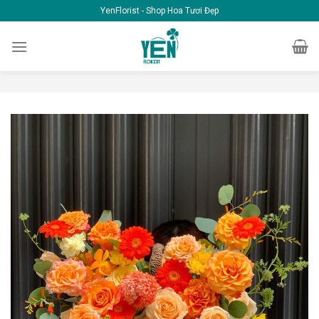
Skip
YenFlorist - Shop Hoa Tươi Đẹp
to
content