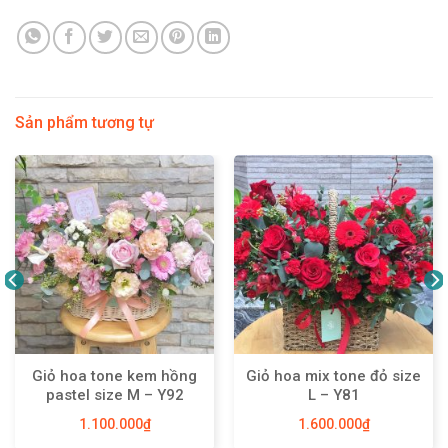
Sản phẩm tương tự
Giỏ hoa tone kem hồng
Giỏ hoa mix tone đỏ size
pastel size M – Y92
L – Y81
1.100.000
₫
1.600.000
₫