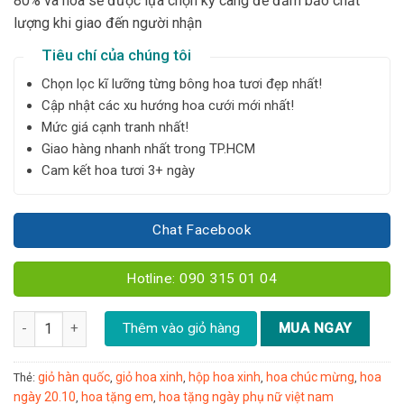
80% và hoa sẽ được lựa chọn kỹ càng để đảm bảo chất
lượng khi giao đến người nhận
Tiêu chí của chúng tôi
Chọn lọc kĩ lưỡng từng bông hoa tươi đẹp nhất!
Cập nhật các xu hướng hoa cưới mới nhất!
Mức giá cạnh tranh nhất!
Giao hàng nhanh nhất trong TP.HCM
Cam kết hoa tươi 3+ ngày
Chat Facebook
Hotline: 090 315 01 04
Giỏ hoa mix hoa hồng free spirit - YN34 số lượng
Thêm vào giỏ hàng
MUA NGAY
giỏ hàn quốc
giỏ hoa xinh
hộp hoa xinh
hoa chúc mừng
hoa
Thẻ:
,
,
,
,
ngày 20.10
hoa tặng em
hoa tặng ngày phụ nữ việt nam
,
,