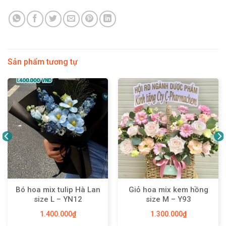
Sản phẩm tương tự
Bó hoa mix tulip Hà Lan
Giỏ hoa mix kem hồng
size L – YN12
size M – Y93
1.400.000
₫
1.300.000
₫