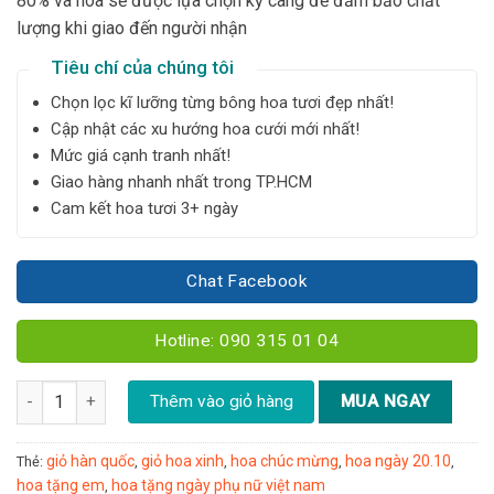
80% và hoa sẽ được lựa chọn kỹ càng để đảm bảo chất
lượng khi giao đến người nhận
Tiêu chí của chúng tôi
Chọn lọc kĩ lưỡng từng bông hoa tươi đẹp nhất!
Cập nhật các xu hướng hoa cưới mới nhất!
Mức giá cạnh tranh nhất!
Giao hàng nhanh nhất trong TP.HCM
Cam kết hoa tươi 3+ ngày
Chat Facebook
Hotline: 090 315 01 04
Giỏ hoa tone cam size M - YN13 số lượng
Thêm vào giỏ hàng
MUA NGAY
giỏ hàn quốc
giỏ hoa xinh
hoa chúc mừng
hoa ngày 20.10
Thẻ:
,
,
,
,
hoa tặng em
hoa tặng ngày phụ nữ việt nam
,