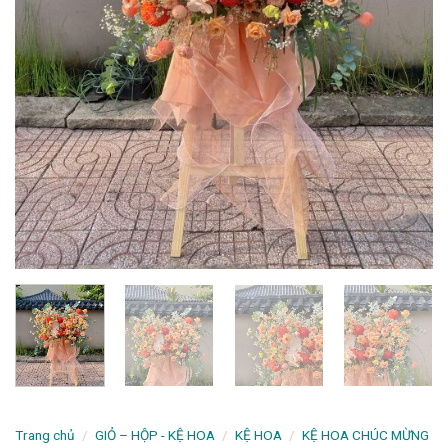
Trang chủ
/
GIỎ – HỘP - KỆ HOA
/
KỆ HOA
/
KỆ HOA CHÚC MỪNG