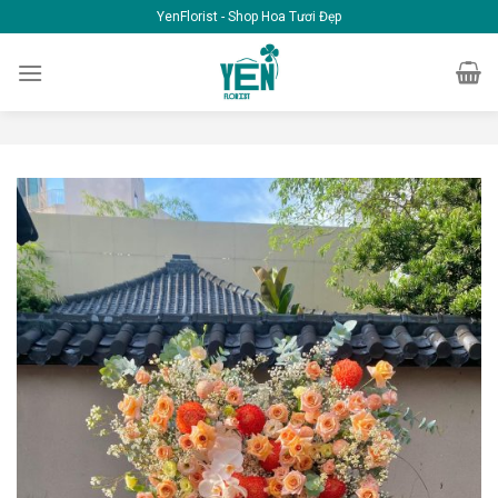
Skip
YenFlorist - Shop Hoa Tươi Đẹp
to
content