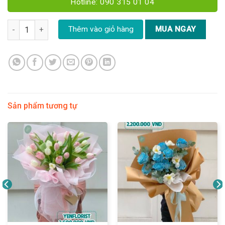
Hotline: 090 315 01 04
Kệ hoa chúc mừng tone hồng cam phối Lan hồ điệp - YN147 số l
Thêm vào giỏ hàng
MUA NGAY
Sản phẩm tương tự