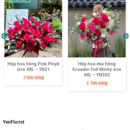
Hộp hoa hồng Pink Ployd
Hộp hoa mix hồng
size XXL – YN21
Ecuador Full Monty size
XXL – YN202
7.000.000
₫
3.700.000
₫
YenFlorist