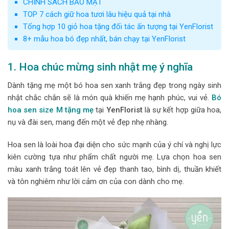
CHÍNH SÁCH BẢO MẬT
TOP 7 cách giữ hoa tươi lâu hiệu quả tại nhà
Tổng hợp 10 giỏ hoa tặng đối tác ấn tượng tại YenFlorist
8+ mẫu hoa bó đẹp nhất, bán chạy tại YenFlorist
1. Hoa chúc mừng sinh nhật mẹ ý nghĩa
Dành tặng mẹ một bó hoa sen xanh trắng đẹp trong ngày sinh
nhật chắc chắn sẽ là món quà khiến mẹ hạnh phúc, vui vẻ.
Bó
hoa sen size M tặng mẹ
tại
YenFlorist
là sự kết hợp giữa hoa,
nụ và đài sen, mang đến một vẻ đẹp nhẹ nhàng.
Hoa sen là loài hoa đại diện cho sức mạnh của ý chí và nghị lực
kiên cường tựa như phẩm chất người mẹ. Lựa chọn hoa sen
màu xanh trắng toát lên vẻ đẹp thanh tao, bình dị, thuần khiết
và tôn nghiêm như lời cảm ơn của con dành cho mẹ.