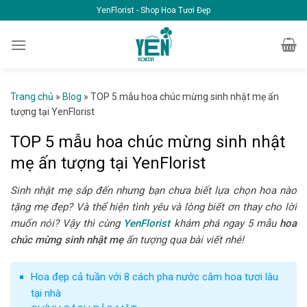
Skip
YenFlorist - Shop Hoa Tươi Đẹp
to
content
Trang chủ
»
Blog
»
TOP 5 mẫu hoa chúc mừng sinh nhật mẹ ấn
tượng tại YenFlorist
TOP 5 mẫu hoa chúc mừng sinh nhật
mẹ ấn tượng tại YenFlorist
Sinh nhật mẹ sắp đến nhưng bạn chưa biết lựa chọn hoa nào
tặng mẹ đẹp? Và thể hiện tình yêu và lòng biết ơn thay cho lời
muốn nói? Vậy thì cùng
YenFlorist
khám phá ngay 5 mẫu
hoa
chúc mừng sinh nhật mẹ
ấn tượng qua bài viết nhé!
Hoa đẹp cả tuần với 8 cách pha nước cắm hoa tươi lâu
tại nhà