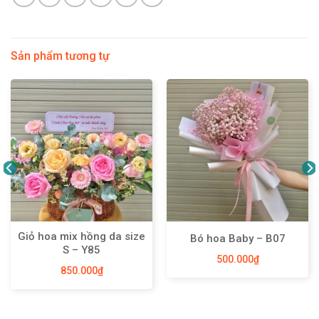
Sản phẩm tương tự
Giỏ hoa mix hồng da size
Bó hoa Baby – B07
S – Y85
500.000
₫
850.000
₫