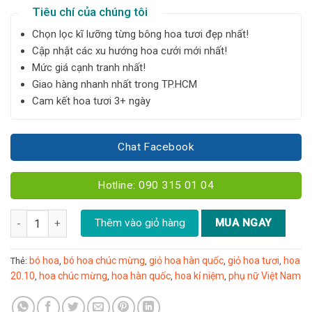
Tiêu chí của chúng tôi
Chọn lọc kĩ lưỡng từng bông hoa tươi đẹp nhất!
Cập nhật các xu hướng hoa cưới mới nhất!
Mức giá cạnh tranh nhất!
Giao hàng nhanh nhất trong TP.HCM
Cam kết hoa tươi 3+ ngày
Chat Facebook
Hotline: 090 315 01 04
Bó cúc mẫu đơn - B13 số lượng
Thêm vào giỏ hàng
MUA NGAY
bó hoa
bó hoa chúc mừng
giỏ hoa hàn quốc
giỏ hoa tươi
hoa
Thẻ:
,
,
,
,
20.10
hoa chúc mừng
hoa hàn quốc
hoa kỉ niệm
phụ nữ Việt Nam
,
,
,
,