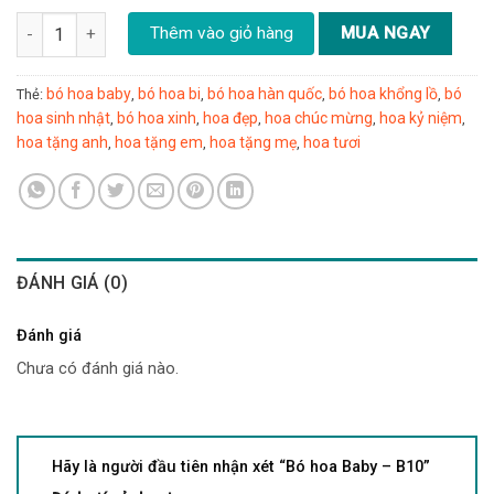
Bó hoa Baby - B10 số lượng
Thêm vào giỏ hàng
MUA NGAY
bó hoa baby
bó hoa bi
bó hoa hàn quốc
bó hoa khổng lồ
bó
Thẻ:
,
,
,
,
hoa sinh nhật
bó hoa xinh
hoa đẹp
hoa chúc mừng
hoa kỷ niệm
,
,
,
,
,
hoa tặng anh
hoa tặng em
hoa tặng mẹ
hoa tươi
,
,
,
ĐÁNH GIÁ (0)
Đánh giá
Chưa có đánh giá nào.
Hãy là người đầu tiên nhận xét “Bó hoa Baby – B10”