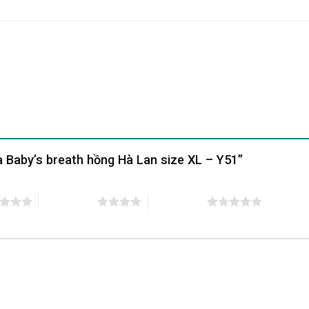
oa Baby’s breath hồng Hà Lan size XL – Y51”
4 trên 5 sao
5 trên 5 sao