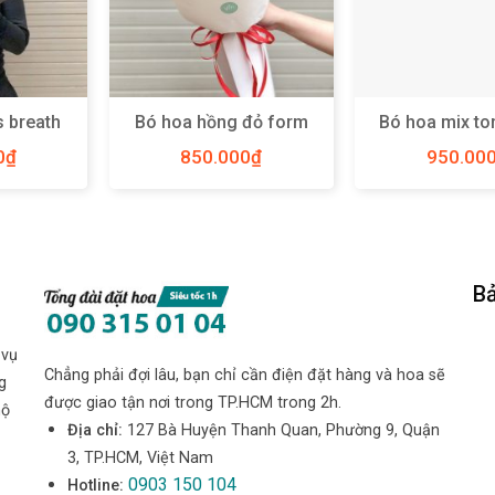
s breath
Bó hoa hồng đỏ form
Bó hoa mix to
size M –
tròn size M – Y37
size M – 
0
₫
850.000
₫
950.00
Bả
 vụ
Chẳng phải đợi lâu, bạn chỉ cần điện đặt hàng và hoa sẽ
g
được giao tận nơi trong TP.HCM trong 2h.
hộ
Địa chỉ:
127 Bà Huyện Thanh Quan, Phường 9, Quận
3, TP.HCM, Việt Nam
0903 150 104
Hotline: