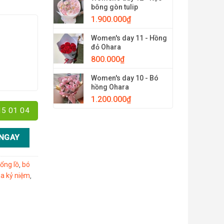
bông gòn tulip
1.900.000
₫
Women's day 11 - Hồng
đỏ Ohara
800.000
₫
Women's day 10 - Bó
hồng Ohara
1.200.000
₫
15 01 04
lượng
NGAY
ổng lồ
bó
,
a kỷ niệm
,