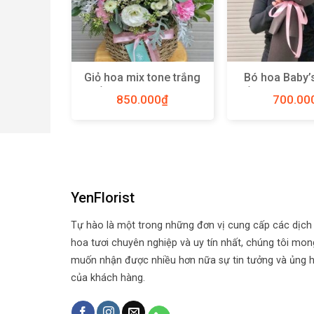
Giỏ hoa mix tone trắng
Bó hoa Baby’
ana – B12
hồng size M – Y82
hồng Hà Lan 
0
₫
850.000
₫
700.00
Y52
YenFlorist
Tự hào là một trong những đơn vị cung cấp các dịch
hoa tươi chuyên nghiệp và uy tín nhất, chúng tôi mon
muốn nhận được nhiều hơn nữa sự tin tưởng và ủng 
của khách hàng.