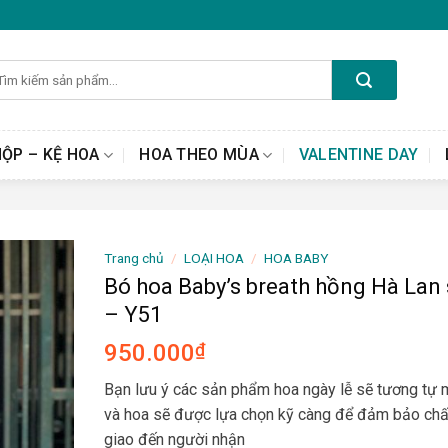
m
ếm:
HỘP – KỆ HOA
HOA THEO MÙA
VALENTINE DAY
Trang chủ
/
LOẠI HOA
/
HOA BABY
Bó hoa Baby’s breath hồng Hà Lan 
– Y51
950.000
₫
Bạn lưu ý các sản phẩm hoa ngày lễ sẽ tương tự
và hoa sẽ được lựa chọn kỹ càng để đảm bảo chấ
giao đến người nhận