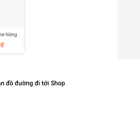
ne hồng
Y28
0
₫
n đồ đường đi tới Shop