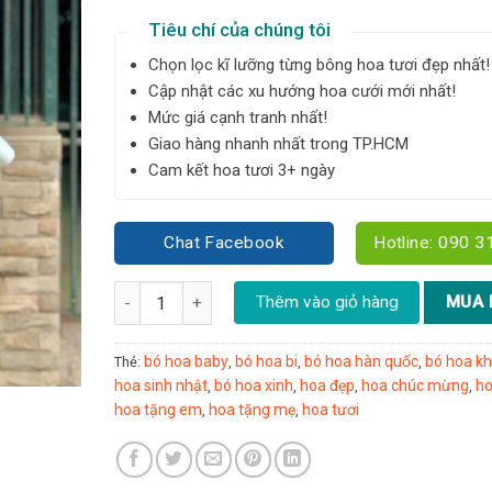
Tiêu chí của chúng tôi
Chọn lọc kĩ lưỡng từng bông hoa tươi đẹp nhất!
Cập nhật các xu hướng hoa cưới mới nhất!
Mức giá cạnh tranh nhất!
Giao hàng nhanh nhất trong TP.HCM
Cam kết hoa tươi 3+ ngày
Chat Facebook
Hotline: 090 3
Bó hoa Baby's breath hồng Hà Lan size XL - Y51 số 
Thêm vào giỏ hàng
MUA 
bó hoa baby
bó hoa bi
bó hoa hàn quốc
bó hoa kh
Thẻ:
,
,
,
hoa sinh nhật
bó hoa xinh
hoa đẹp
hoa chúc mừng
ho
,
,
,
,
hoa tặng em
hoa tặng mẹ
hoa tươi
,
,