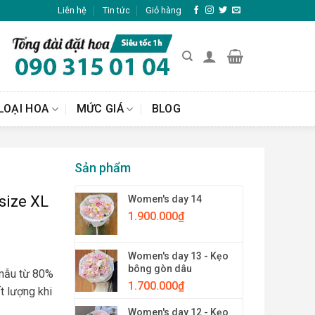
Liên hệ
Tin tức
Giỏ hàng
LOẠI HOA
MỨC GIÁ
BLOG
Sản phẩm
size XL
Women's day 14
1.900.000
₫
Women's day 13 - Kẹo
bông gòn dâu
 mẫu từ 80%
1.700.000
₫
t lượng khi
Women's day 12 - Kẹo