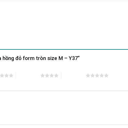
oa hồng đỏ form tròn size M – Y37”
4 trên 5 sao
5 trên 5 sao