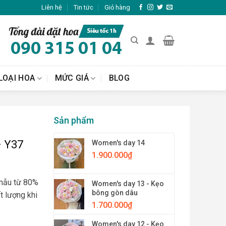
Liên hệ
Tin tức
Giỏ hàng
LOẠI HOA
MỨC GIÁ
BLOG
Sản phẩm
– Y37
Women's day 14
1.900.000
₫
 mẫu từ 80%
Women's day 13 - Kẹo
bông gòn dâu
t lượng khi
1.700.000
₫
Women's day 12 - Kẹo