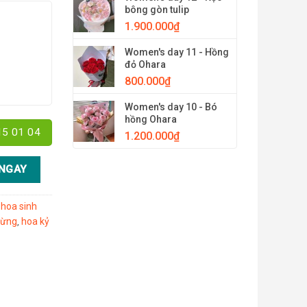
bông gòn tulip
1.900.000
₫
Women's day 11 - Hồng
đỏ Ohara
800.000
₫
Women's day 10 - Bó
hồng Ohara
15 01 04
1.200.000
₫
NGAY
 hoa sinh
mừng
hoa kỷ
,