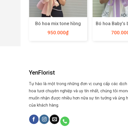
s breath
Bó hoa mix tone hồng
Bó hoa Baby’s 
Lan size
size M – Y28
Hà Lan size 
00
₫
950.000
₫
700.00
49
YenFlorist
Tự hào là một trong những đơn vị cung cấp các dịch
hoa tươi chuyên nghiệp và uy tín nhất, chúng tôi mon
muốn nhận được nhiều hơn nữa sự tin tưởng và ủng 
của khách hàng.