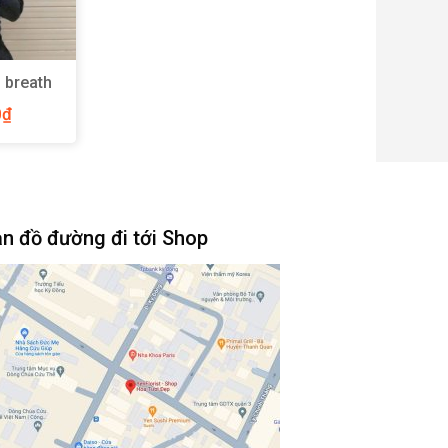
 breath
ize M –
0
₫
n đồ đường đi tới Shop