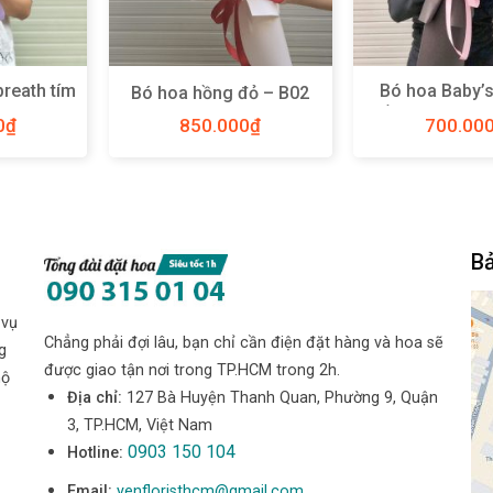
breath tím
Bó hoa Baby’s
Bó hoa hồng đỏ – B02
M – Y55
hồng Hà Lan s
0
₫
850.000
₫
700.00
Y52
Bả
 vụ
Chẳng phải đợi lâu, bạn chỉ cần điện đặt hàng và hoa sẽ
g
được giao tận nơi trong TP.HCM trong 2h.
hộ
Địa chỉ:
127 Bà Huyện Thanh Quan, Phường 9, Quận
3, TP.HCM, Việt Nam
0903 150 104
Hotline:
Email:
yenfloristhcm@gmail.com