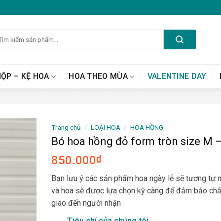
m
ếm:
HỘP – KỆ HOA
HOA THEO MÙA
VALENTINE DAY
Trang chủ
/
LOẠI HOA
/
HOA HỒNG
Bó hoa hồng đỏ form tròn size M 
850.000
₫
Bạn lưu ý các sản phẩm hoa ngày lễ sẽ tương tự
và hoa sẽ được lựa chọn kỹ càng để đảm bảo chấ
giao đến người nhận
Tiêu chí của chúng tôi