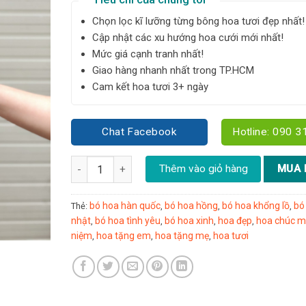
Chọn lọc kĩ lưỡng từng bông hoa tươi đẹp nhất!
Cập nhật các xu hướng hoa cưới mới nhất!
Mức giá cạnh tranh nhất!
Giao hàng nhanh nhất trong TP.HCM
Cam kết hoa tươi 3+ ngày
Chat Facebook
Hotline: 090 3
Bó hoa hồng đỏ form tròn size M - Y37 số lượng
Thêm vào giỏ hàng
MUA 
bó hoa hàn quốc
bó hoa hồng
bó hoa khổng lồ
bó
Thẻ:
,
,
,
nhật
bó hoa tình yêu
bó hoa xinh
hoa đẹp
hoa chúc 
,
,
,
,
niệm
hoa tặng em
hoa tặng mẹ
hoa tươi
,
,
,