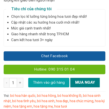
lượng khi giao đến người nhận
Tiêu chí của chúng tôi
Chọn lọc kĩ lưỡng từng bông hoa tươi đẹp nhất!
Cập nhật các xu hướng hoa cưới mới nhất!
Mức giá cạnh tranh nhất!
Giao hàng nhanh nhất trong TP.HCM
Cam kết hoa tươi 3+ ngày
Chat Facebook
Hotline: 090 315 01 04
Bó hoa hồng kem - B04 số lượng
Thêm vào giỏ hàng
MUA NGAY
bó hoa hàn quốc
bó hoa hồng
bó hoa khổng lồ
bó hoa sinh
Thẻ:
,
,
,
nhật
bó hoa tình yêu
bó hoa xinh
hoa đẹp
hoa chúc mừng
hoa kỷ
,
,
,
,
,
niệm
hoa tặng em
hoa tặng mẹ
hoa tươi
,
,
,