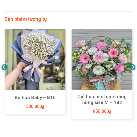
Sản phẩm tương tự
Giỏ hoa mix tone trắng
Bó hoa Baby – B10
hồng size M – Y82
500.000
₫
850.000
₫