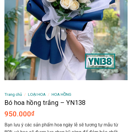
Trang chủ
/
LOẠI HOA
/
HOA HỒNG
Bó hoa hồng trắng – YN138
950.000
₫
Bạn lưu ý các sản phẩm hoa ngày lễ sẽ tương tự mẫu từ