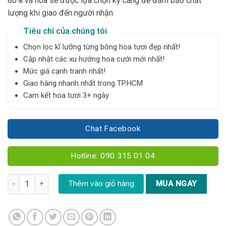
80% và hoa sẽ được lựa chọn kỹ càng để đảm bảo chất
lượng khi giao đến người nhận
Tiêu chí của chúng tôi
Chọn lọc kĩ lưỡng từng bông hoa tươi đẹp nhất!
Cập nhật các xu hướng hoa cưới mới nhất!
Mức giá cạnh tranh nhất!
Giao hàng nhanh nhất trong TP.HCM
Cam kết hoa tươi 3+ ngày
Chat Facebook
Hotline: 090 315 01 04
Bó hoa hồng trắng - YN138 số lượng
Thêm vào giỏ hàng
MUA NGAY