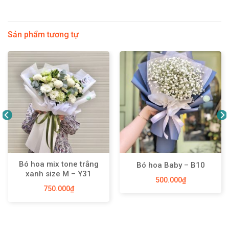
Sản phẩm tương tự
Bó hoa mix tone trắng
Bó hoa Baby – B10
xanh size M – Y31
500.000
₫
750.000
₫