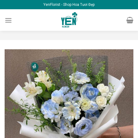
Skip
YenFlorist - Shop Hoa Tươi Đẹp
to
content