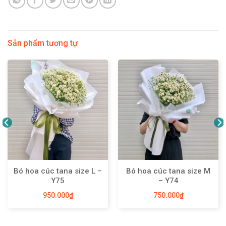
Sản phẩm tương tự
Bó hoa cúc tana size L –
Bó hoa cúc tana size M
Y75
– Y74
950.000
₫
750.000
₫