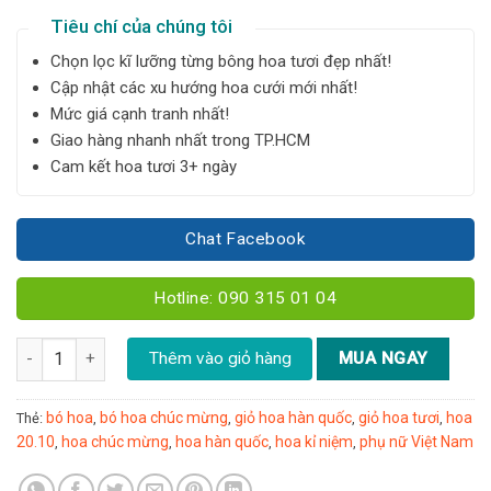
Tiêu chí của chúng tôi
Chọn lọc kĩ lưỡng từng bông hoa tươi đẹp nhất!
Cập nhật các xu hướng hoa cưới mới nhất!
Mức giá cạnh tranh nhất!
Giao hàng nhanh nhất trong TP.HCM
Cam kết hoa tươi 3+ ngày
Chat Facebook
Hotline: 090 315 01 04
Bó hoa mix - B32 số lượng
Thêm vào giỏ hàng
MUA NGAY
bó hoa
bó hoa chúc mừng
giỏ hoa hàn quốc
giỏ hoa tươi
hoa
Thẻ:
,
,
,
,
20.10
hoa chúc mừng
hoa hàn quốc
hoa kỉ niệm
phụ nữ Việt Nam
,
,
,
,