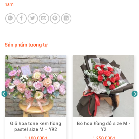
nam
Sản phẩm tương tự
Giỏ hoa tone kem hồng
Bó hoa hồng đỏ size M -
pastel size M – Y92
Y2
1.100.000
₫
1.250.000
₫