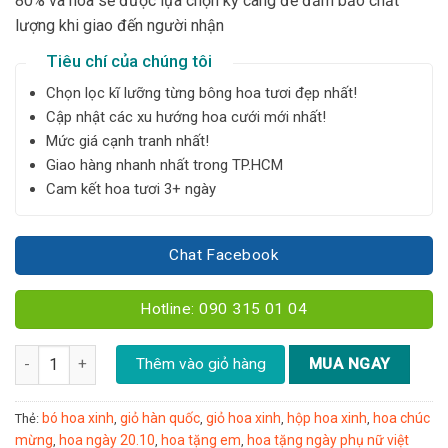
80% và hoa sẽ được lựa chọn kỹ càng để đảm bảo chất
lượng khi giao đến người nhận
Tiêu chí của chúng tôi
Chọn lọc kĩ lưỡng từng bông hoa tươi đẹp nhất!
Cập nhật các xu hướng hoa cưới mới nhất!
Mức giá cạnh tranh nhất!
Giao hàng nhanh nhất trong TP.HCM
Cam kết hoa tươi 3+ ngày
Chat Facebook
Hotline: 090 315 01 04
Bó hoa mix tone hồng pastel - YN46 số lượng
Thêm vào giỏ hàng
MUA NGAY
bó hoa xinh
giỏ hàn quốc
giỏ hoa xinh
hộp hoa xinh
hoa chúc
Thẻ:
,
,
,
,
mừng
hoa ngày 20.10
hoa tặng em
hoa tặng ngày phụ nữ việt
,
,
,