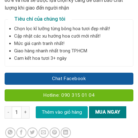
80% và hoa sẽ được lựa chọn kỹ càng để đảm bảo chất
lượng khi giao đến người nhận
Tiêu chí của chúng tôi
Chọn lọc kĩ lưỡng từng bông hoa tươi đẹp nhất!
Cập nhật các xu hướng hoa cưới mới nhất!
Mức giá cạnh tranh nhất!
Giao hàng nhanh nhất trong TP.HCM
Cam kết hoa tươi 3+ ngày
Chat Facebook
Hotline: 090 315 01 04
Bó hoa tone vàng mix size XL - YN263 số lượng
Thêm vào giỏ hàng
MUA NGAY