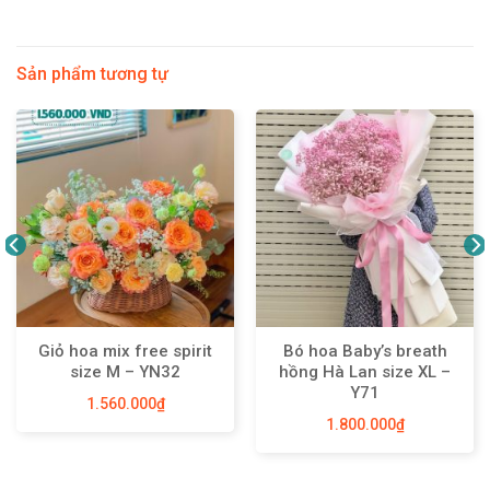
Sản phẩm tương tự
Giỏ hoa mix free spirit
Bó hoa Baby’s breath
size M – YN32
hồng Hà Lan size XL –
Y71
1.560.000
₫
1.800.000
₫