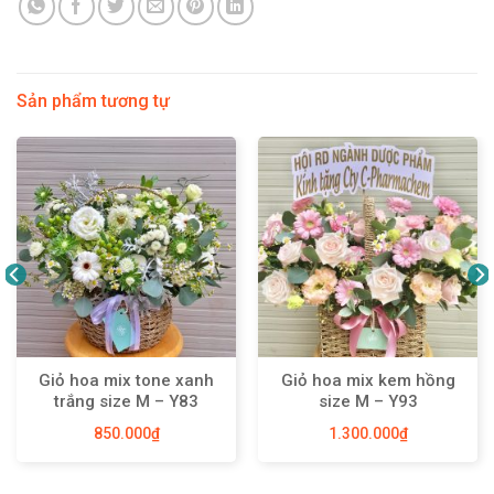
Sản phẩm tương tự
Giỏ hoa mix tone xanh
Giỏ hoa mix kem hồng
trắng size M – Y83
size M – Y93
850.000
₫
1.300.000
₫