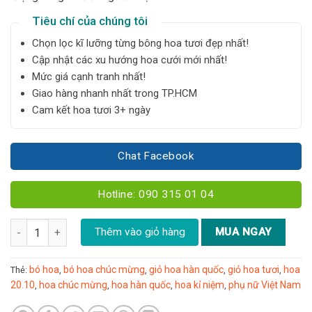
Tiêu chí của chúng tôi
Chọn lọc kĩ lưỡng từng bông hoa tươi đẹp nhất!
Cập nhật các xu hướng hoa cưới mới nhất!
Mức giá cạnh tranh nhất!
Giao hàng nhanh nhất trong TP.HCM
Cam kết hoa tươi 3+ ngày
Chat Facebook
Hotline: 090 315 01 04
Bó hồng kem - B91 số lượng
Thêm vào giỏ hàng
MUA NGAY
bó hoa
bó hoa chúc mừng
giỏ hoa hàn quốc
giỏ hoa tươi
hoa
Thẻ:
,
,
,
,
20.10
hoa chúc mừng
hoa hàn quốc
hoa kỉ niệm
phụ nữ Việt Nam
,
,
,
,