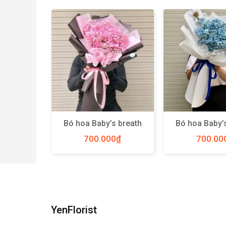
one trắng
Bó hoa Baby’s breath
Bó hoa Baby’
M – Y82
hồng Hà Lan size M –
xanh blue Hà L
0
₫
700.000
₫
700.00
Y52
– Y54
YenFlorist