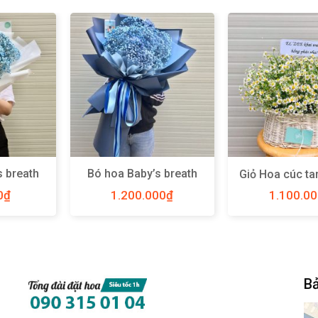
s breath
Bó hoa Baby’s breath
Giỏ Hoa cúc ta
an size M
xanh blue Hà Lan size
0
₫
1.200.000
₫
1.100.0
XL – Y49
Bả