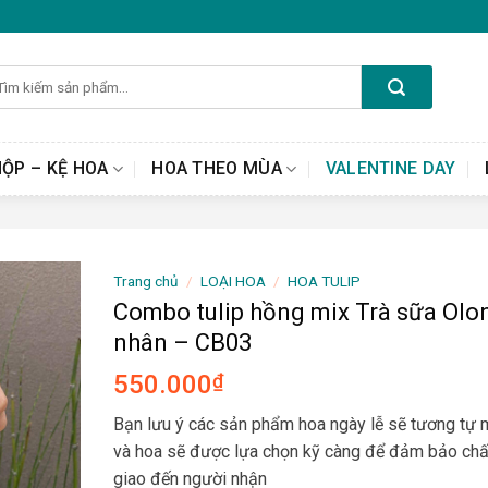
m
ếm:
HỘP – KỆ HOA
HOA THEO MÙA
VALENTINE DAY
Trang chủ
/
LOẠI HOA
/
HOA TULIP
Combo tulip hồng mix Trà sữa Olo
nhân – CB03
550.000
₫
Bạn lưu ý các sản phẩm hoa ngày lễ sẽ tương tự
và hoa sẽ được lựa chọn kỹ càng để đảm bảo chấ
giao đến người nhận