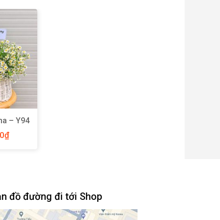
na – Y94
00
₫
n đồ đường đi tới Shop