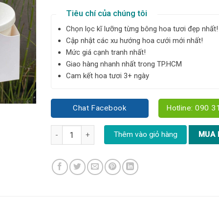
Tiêu chí của chúng tôi
Chọn lọc kĩ lưỡng từng bông hoa tươi đẹp nhất!
Cập nhật các xu hướng hoa cưới mới nhất!
Mức giá cạnh tranh nhất!
Giao hàng nhanh nhất trong TP.HCM
Cam kết hoa tươi 3+ ngày
Chat Facebook
Hotline: 090 3
Combo tulip hồng mix Trà sữa Olong hạnh nhân - C
Thêm vào giỏ hàng
MUA 