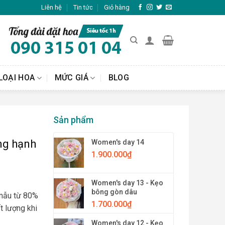
Liên hệ
Tin tức
Giỏ hàng
LOẠI HOA
MỨC GIÁ
BLOG
Sản phẩm
ng hạnh
Women's day 14
1.900.000
₫
Women's day 13 - Kẹo
bông gòn dâu
 mẫu từ 80%
1.700.000
₫
t lượng khi
Women's day 12 - Kẹo