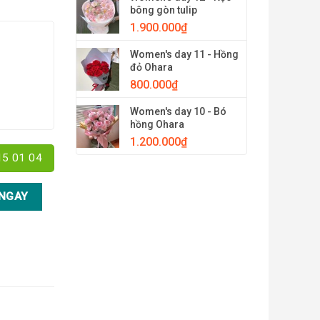
bông gòn tulip
1.900.000
₫
Women's day 11 - Hồng
đỏ Ohara
800.000
₫
Women's day 10 - Bó
hồng Ohara
1.200.000
₫
15 01 04
B03 số lượng
NGAY