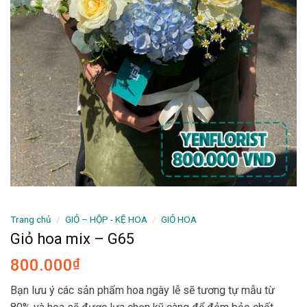
Trang chủ
/
GIỎ – HỘP - KỆ HOA
/
GIỎ HOA
Giỏ hoa mix – G65
800.000
₫
Bạn lưu ý các sản phẩm hoa ngày lễ sẽ tương tự mẫu từ