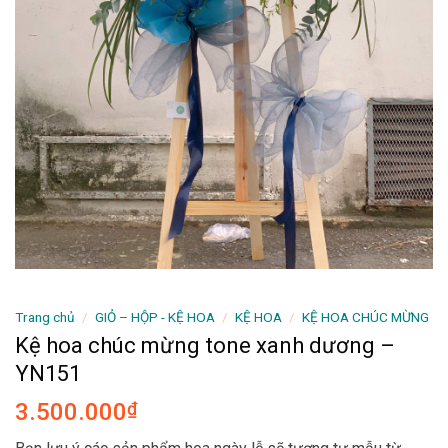
Trang chủ
/
GIỎ – HỘP - KỆ HOA
/
KỆ HOA
/
KỆ HOA CHÚC MỪNG
Kệ hoa chúc mừng tone xanh dương –
YN151
3.500.000
₫