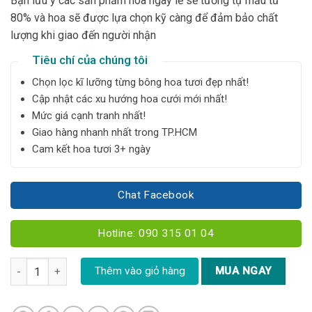
Bạn lưu ý các sản phẩm hoa ngày lễ sẽ tương tự mẫu từ
80% và hoa sẽ được lựa chọn kỹ càng để đảm bảo chất
lượng khi giao đến người nhận
Tiêu chí của chúng tôi
Chọn lọc kĩ lưỡng từng bông hoa tươi đẹp nhất!
Cập nhật các xu hướng hoa cưới mới nhất!
Mức giá cạnh tranh nhất!
Giao hàng nhanh nhất trong TP.HCM
Cam kết hoa tươi 3+ ngày
Chat Facebook
Hotline: 090 315 01 04
Kệ hoa chúc mừng tone xanh dương - YN151 số lượng
Thêm vào giỏ hàng
MUA NGAY