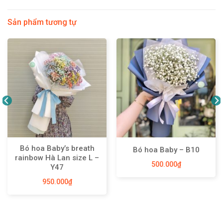
Sản phẩm tương tự
Bó hoa Baby’s breath
Bó hoa Baby – B10
rainbow Hà Lan size L –
500.000
₫
Y47
950.000
₫