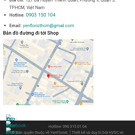
Địa chỉ:
127 Bà Huyện Thanh Quan, Phường 9, Quận 3,
TP.HCM, Việt Nam
0903 150 104
Hotline:
Email:
yenfloristhcm@gmail.com
Bản đồ đường đi tới Shop
Hotline: 090 315 01 04
© Bản quyền thuộc về YenFlorist
Thiết kế và duy trì bởi
HVSC.vn