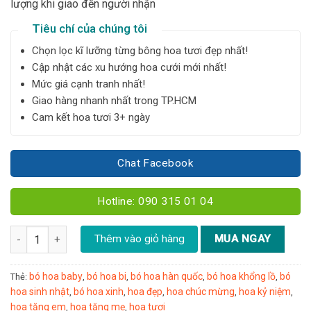
lượng khi giao đến người nhận
Tiêu chí của chúng tôi
Chọn lọc kĩ lưỡng từng bông hoa tươi đẹp nhất!
Cập nhật các xu hướng hoa cưới mới nhất!
Mức giá cạnh tranh nhất!
Giao hàng nhanh nhất trong TP.HCM
Cam kết hoa tươi 3+ ngày
Chat Facebook
Hotline: 090 315 01 04
Bó hoa Baby - B08 số lượng
Thêm vào giỏ hàng
MUA NGAY
bó hoa baby
bó hoa bi
bó hoa hàn quốc
bó hoa khổng lồ
bó
Thẻ:
,
,
,
,
hoa sinh nhật
bó hoa xinh
hoa đẹp
hoa chúc mừng
hoa kỷ niệm
,
,
,
,
,
hoa tặng em
hoa tặng mẹ
hoa tươi
,
,