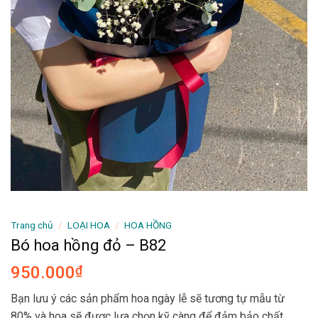
Trang chủ
/
LOẠI HOA
/
HOA HỒNG
Bó hoa hồng đỏ – B82
950.000
₫
Bạn lưu ý các sản phẩm hoa ngày lễ sẽ tương tự mẫu từ
80% và hoa sẽ được lựa chọn kỹ càng để đảm bảo chất