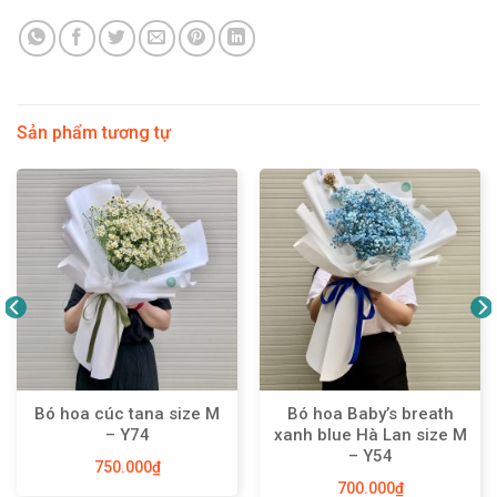
Sản phẩm tương tự
Bó hoa cúc tana size M
Bó hoa Baby’s breath
– Y74
xanh blue Hà Lan size M
– Y54
750.000
₫
700.000
₫