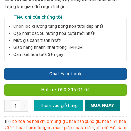
lượng khi giao đến người nhận
Tiêu chí của chúng tôi
Chọn lọc kĩ lưỡng từng bông hoa tươi đẹp nhất!
Cập nhật các xu hướng hoa cưới mới nhất!
Mức giá cạnh tranh nhất!
Giao hàng nhanh nhất trong TP.HCM
Cam kết hoa tươi 3+ ngày
Chat Facebook
Hotline: 090 315 01 04
Bó hoa hồng đỏ - B82 số lượng
Thêm vào giỏ hàng
MUA NGAY
bó hoa
bó hoa chúc mừng
giỏ hoa hàn quốc
giỏ hoa tươi
hoa
Thẻ:
,
,
,
,
20.10
hoa chúc mừng
hoa hàn quốc
hoa kỉ niệm
phụ nữ Việt Nam
,
,
,
,