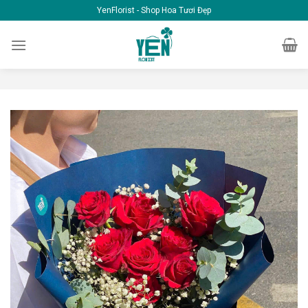
Skip
YenFlorist - Shop Hoa Tươi Đẹp
to
content