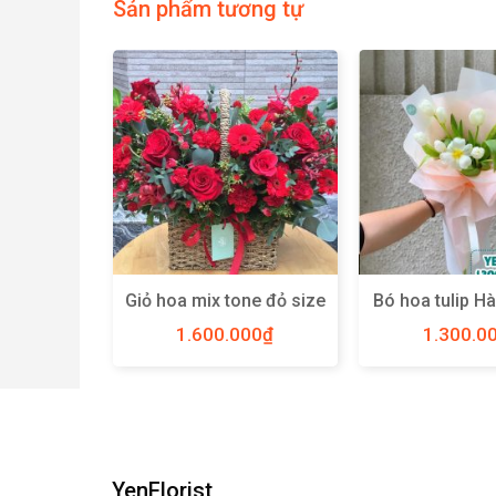
Sản phẩm tương tự
rắng hồng
Giỏ hoa mix tone đỏ size
Bó hoa tulip Hà
 Y91
L – Y81
M – YN
00
₫
1.600.000
₫
1.300.0
YenFlorist