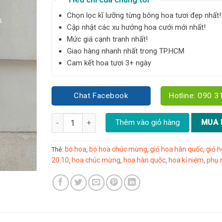
Chọn lọc kĩ lưỡng từng bông hoa tươi đẹp nhất!
Cập nhật các xu hướng hoa cưới mới nhất!
Mức giá cạnh tranh nhất!
Giao hàng nhanh nhất trong TP.HCM
Cam kết hoa tươi 3+ ngày
Chat Facebook
Hotline: 090 3
Bó hồng Christa - B107 số lượng
Thêm vào giỏ hàng
MUA 
bó hoa
bó hoa chúc mừng
giỏ hoa hàn quốc
giỏ h
Thẻ:
,
,
,
20.10
hoa chúc mừng
hoa hàn quốc
hoa kỉ niệm
phụ 
,
,
,
,