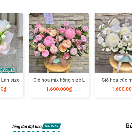
 Lan size
Giỏ hoa mix hồng size L
Giỏ hoa cúc 
06
– Y90
trắng size M
00
₫
1.600.000
₫
1.600.0
Bả