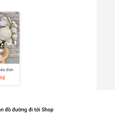
mẫu đơn
 – Y88
00
₫
n đồ đường đi tới Shop