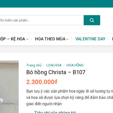
m
ếm:
HỘP – KỆ HOA
HOA THEO MÙA
VALENTINE DAY
Trang chủ
/
LOẠI HOA
/
HOA HỒNG
Bó hồng Christa – B107
2.300.000
₫
Bạn lưu ý các sản phẩm hoa ngày lễ sẽ tương tự
và hoa sẽ được lựa chọn kỹ càng để đảm bảo chấ
giao đến người nhận
Tiêu chí của chúng tôi