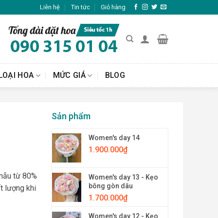
Liên hệ
Tin tức
Giỏ hàng
LOẠI HOA
MỨC GIÁ
BLOG
Sản phẩm
Women's day 14
1.900.000
₫
 mẫu từ 80%
Women's day 13 - Kẹo
bông gòn dâu
t lượng khi
1.700.000
₫
Women's day 12 - Kẹo