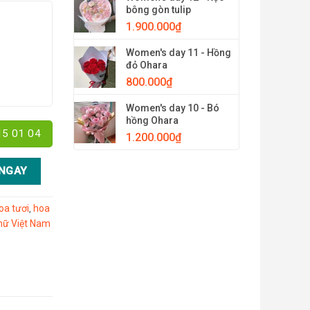
bông gòn tulip
1.900.000
₫
Women's day 11 - Hồng
đỏ Ohara
800.000
₫
Women's day 10 - Bó
hồng Ohara
15 01 04
1.200.000
₫
NGAY
oa tươi
hoa
,
nữ Việt Nam