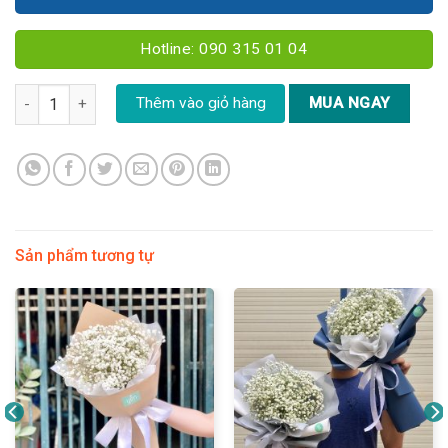
Hotline: 090 315 01 04
Combo Cẩm tú cầu mix Bạc sỉu - CB09 số lượng
Thêm vào giỏ hàng
MUA NGAY
Sản phẩm tương tự