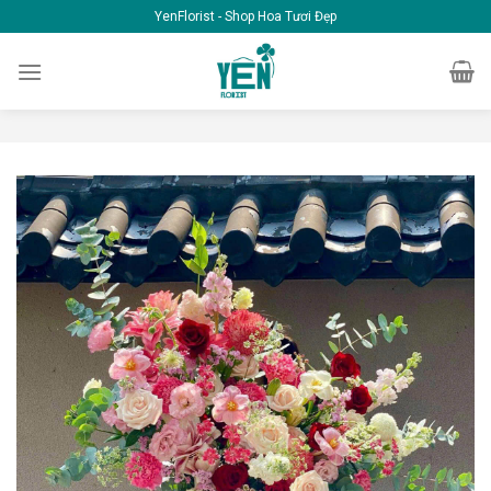
Skip
YenFlorist - Shop Hoa Tươi Đẹp
to
content