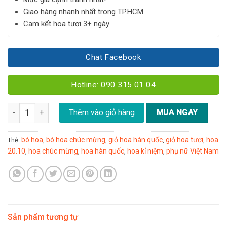
Giao hàng nhanh nhất trong TP.HCM
Cam kết hoa tươi 3+ ngày
Chat Facebook
Hotline: 090 315 01 04
Hộp hoa mix hồng đỏ - G15 số lượng
Thêm vào giỏ hàng
MUA NGAY
bó hoa
bó hoa chúc mừng
giỏ hoa hàn quốc
giỏ hoa tươi
hoa
Thẻ:
,
,
,
,
20.10
hoa chúc mừng
hoa hàn quốc
hoa kỉ niệm
phụ nữ Việt Nam
,
,
,
,
Sản phẩm tương tự