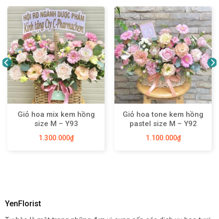
Giỏ hoa mix kem hồng
Giỏ hoa tone kem hồng
size M – Y93
pastel size M – Y92
1.300.000
₫
1.100.000
₫
YenFlorist