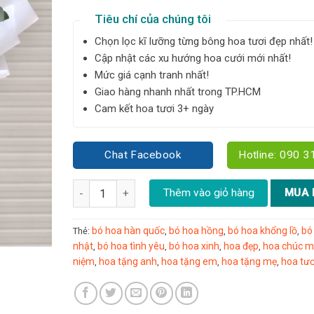
Tiêu chí của chúng tôi
Chọn lọc kĩ lưỡng từng bông hoa tươi đẹp nhất!
Cập nhật các xu hướng hoa cưới mới nhất!
Mức giá cạnh tranh nhất!
Giao hàng nhanh nhất trong TP.HCM
Cam kết hoa tươi 3+ ngày
Chat Facebook
Hotline: 090 3
Bó hoa tone trắng xanh Hàn quốc size M - Y25 số l
Thêm vào giỏ hàng
MUA 
bó hoa hàn quốc
bó hoa hồng
bó hoa khổng lồ
bó
Thẻ:
,
,
,
nhật
bó hoa tình yêu
bó hoa xinh
hoa đẹp
hoa chúc 
,
,
,
,
niệm
hoa tặng anh
hoa tặng em
hoa tặng mẹ
hoa tươ
,
,
,
,