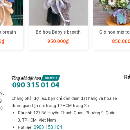
s breath
Bó hoa Baby’s breath
Giỏ hoa mix t
 L – Y43
trắng Hà Lan size L –
trắng size M
0
₫
950.000
₫
850.00
Y48
Bả
 vụ
Chẳng phải đợi lâu, bạn chỉ cần điện đặt hàng và hoa sẽ
g
được giao tận nơi trong TP.HCM trong 2h.
hộ
Địa chỉ:
127 Bà Huyện Thanh Quan, Phường 9, Quận
3, TP.HCM, Việt Nam
0903 150 104
Hotline: