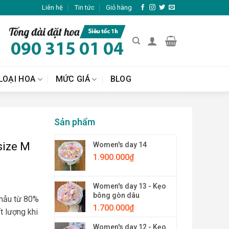
Liên hệ
Tin tức
Giỏ hàng
LOẠI HOA
MỨC GIÁ
BLOG
Sản phẩm
size M
Women's day 14
1.900.000
₫
Women's day 13 - Kẹo
bông gòn dâu
 mẫu từ 80%
1.700.000
₫
t lượng khi
Women's day 12 - Kẹo