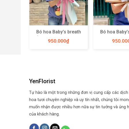
Bó hoa Baby’s breath
Bó hoa Baby’
y – B06
hồng Hà Lan size XL –
mix tana size
0
₫
950.000
₫
950.00
Y51
YenFlorist
Tự hào là một trong những đơn vị cung cấp các dịch
hoa tươi chuyên nghiệp và uy tín nhất, chúng tôi mon
muốn nhận được nhiều hơn nữa sự tin tưởng và ủng 
của khách hàng.