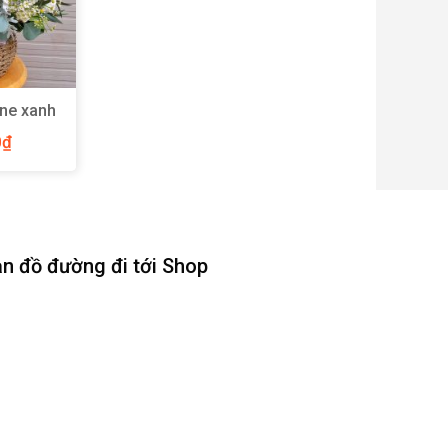
one xanh
 – Y83
0
₫
n đồ đường đi tới Shop