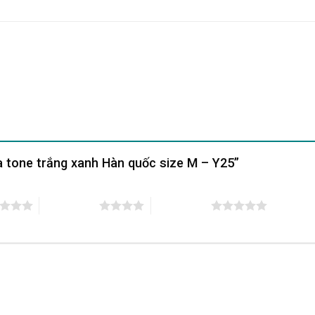
oa tone trắng xanh Hàn quốc size M – Y25”
4 trên 5 sao
5 trên 5 sao