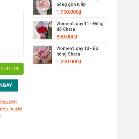
bông gòn tulip
1.900.000
₫
Women's day 11 - Hồng
đỏ Ohara
800.000
₫
Women's day 10 - Bó
hồng Ohara
1.200.000
₫
15 01 04
ượng
NGAY
 hoa sinh
mừng
hoa kỷ
,
i