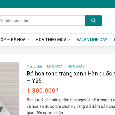
m
ếm:
HỘP – KỆ HOA
HOA THEO MÙA
VALENTINE DAY
Trang chủ
/
LOẠI HOA
/
HOA KHÁC
Bó hoa tone trắng xanh Hàn quốc 
– Y25
1.300.000
₫
Bạn lưu ý các sản phẩm hoa ngày lễ sẽ tương tự
và hoa sẽ được lựa chọn kỹ càng để đảm bảo chấ
giao đến người nhận