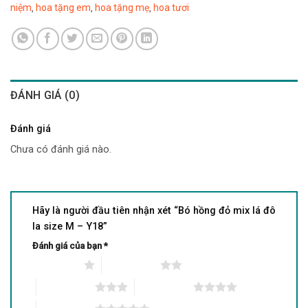
niệm
hoa tặng em
hoa tặng mẹ
hoa tươi
,
,
,
ĐÁNH GIÁ (0)
Đánh giá
Chưa có đánh giá nào.
Hãy là người đầu tiên nhận xét “Bó hồng đỏ mix lá đô
la size M – Y18”
Đánh giá của bạn
*
1 trên 5 sao
2 trên 5 sao
3 trên 5 sao
4 trên 5 sao