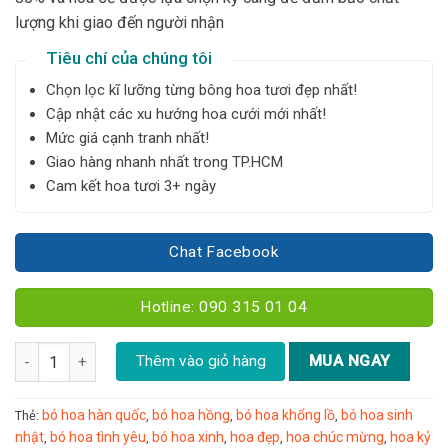
lượng khi giao đến người nhận
Tiêu chí của chúng tôi
Chọn lọc kĩ lưỡng từng bông hoa tươi đẹp nhất!
Cập nhật các xu hướng hoa cưới mới nhất!
Mức giá cạnh tranh nhất!
Giao hàng nhanh nhất trong TP.HCM
Cam kết hoa tươi 3+ ngày
Chat Facebook
Hotline: 090 315 01 04
Bó hồng đỏ mix lá đô la size M - Y18 số lượng
Thêm vào giỏ hàng
MUA NGAY
bó hoa hàn quốc
bó hoa hồng
bó hoa khổng lồ
bó hoa sinh
Thẻ:
,
,
,
nhật
bó hoa tình yêu
bó hoa xinh
hoa đẹp
hoa chúc mừng
hoa kỷ
,
,
,
,
,