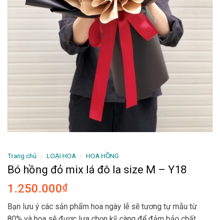
Trang chủ
/
LOẠI HOA
/
HOA HỒNG
Bó hồng đỏ mix lá đô la size M – Y18
1.250.000
₫
Bạn lưu ý các sản phẩm hoa ngày lễ sẽ tương tự mẫu từ
80% và hoa sẽ được lựa chọn kỹ càng để đảm bảo chất