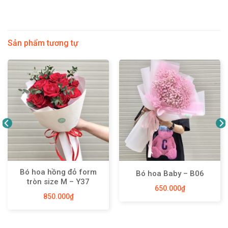
Sản phẩm tương tự
Bó hoa hồng đỏ form
Bó hoa Baby – B06
tròn size M – Y37
650.000
₫
850.000
₫